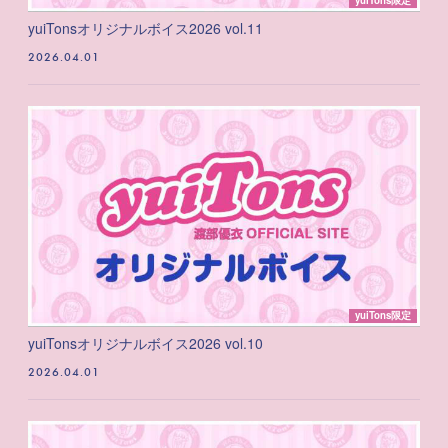
yuiTons限定
yuiTonsオリジナルボイス2026 vol.11
2026.04.01
yuiTons限定
yuiTonsオリジナルボイス2026 vol.10
2026.04.01