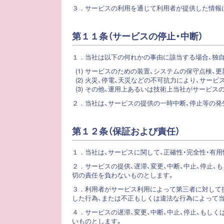
３．
サービスの利用を通じて利用者が提供した情報
第１１条（サービスの停止・中断）
１．
当社は以下の何れかの事由に該当する場合、独
(1) サービスのための装置、システムの保守点検
(2) 火災、停電、天災などの不可抗力により、サー
(3) その他、運用上あるいは技術上当社がサービ
２．
当社は、サービスの提供の一時中断、停止等の発
第１２条（保証および責任）
１．
当社は、サービスに関して、正確性・完全性・有
２．
サービスの提供、遅滞、変更、中断、中止、停止
切の責任を負わないものとします。
３．
利用者がサービス利用によって第三者に対して
した行為、または不正もしくは違法な行為によって
４．
サービスの遅滞、変更、中断、中止、停止、もし
いものとします。