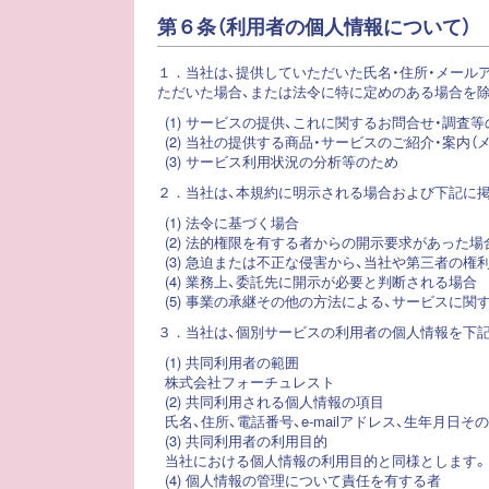
第６条（利用者の個人情報について）
１．
当社は、提供していただいた氏名・住所・メール
ただいた場合、または法令に特に定めのある場合を除
(1) サービスの提供、これに関するお問合せ・調査
(2) 当社の提供する商品・サービスのご紹介・案内
(3) サービス利用状況の分析等のため
２．
当社は、本規約に明示される場合および下記に
(1) 法令に基づく場合
(2) 法的権限を有する者からの開示要求があった場
(3) 急迫または不正な侵害から、当社や第三者の
(4) 業務上、委託先に開示が必要と判断される場合
(5) 事業の承継その他の方法による、サービスに
３．
当社は、個別サービスの利用者の個人情報を下
(1) 共同利用者の範囲
株式会社フォーチュレスト
(2) 共同利用される個人情報の項目
氏名、住所、電話番号、e-mailアドレス、生年月
(3) 共同利用者の利用目的
当社における個人情報の利用目的と同様とします。
(4) 個人情報の管理について責任を有する者