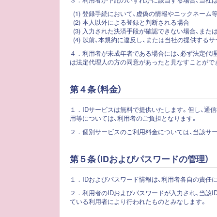
(1) 登録手続において、虚偽の情報やニックネー
(2) 本人以外による登録と判断される場合
(3) 入力された決済手段が確認できない場合、また
(4) 以前、本規約に違反し、または当社の提供す
４．
利用者が未成年者である場合には、必ず法定代理
は法定代理人の方の同意があったと見なすことがで
第４条（料金）
１．
IDサービスは無料で提供いたします。但し、通
用等については、利用者のご負担となります。
２．
個別サービスのご利用料金については、当該サ
第５条（IDおよびパスワードの管理）
１．
IDおよびパスワード情報は、利用者各自の責任
２．
利用者のIDおよびパスワードが入力され、当該
ている利用者により行われたものとみなします。