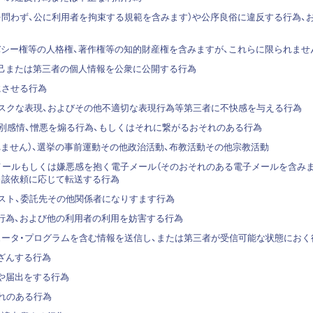
かんを問わず、公に利用者を拘束する規範を含みます）や公序良俗に違反する行為
イバシー権等の人格権、著作権等の知的財産権を含みますが、これらに限られませ
び自己または第三者の個人情報を公衆に公開する行為
にさせる行為
ロテスクな表現、およびその他不適切な表現行為等第三者に不快感を与える行為
て、差別感情、憎悪を煽る行為、もしくはそれに繋がるおそれのある行為
られません）、選挙の事前運動その他政治活動、布教活動その他宗教活動
電子メールもしくは嫌悪感を抱く電子メール（そのおそれのある電子メールを含み
当該依頼に応じて転送する行為
ティスト、委託先その他関係者になりすます行為
る行為、および他の利用者の利用を妨害する行為
ピュータ・プログラムを含む情報を送信し、または第三者が受信可能な状態におく
改ざんする行為
告や届出をする行為
それのある行為