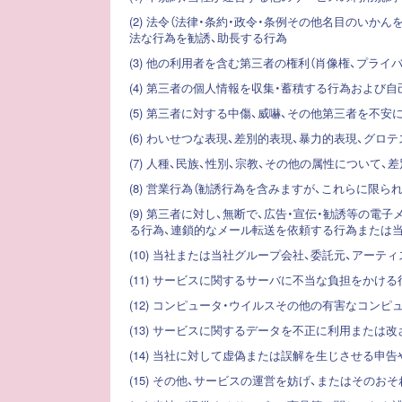
(2) 法令（法律・条約・政令・条例その他名目のい
法な行為を勧誘、助長する行為
(3) 他の利用者を含む第三者の権利（肖像権、プラ
(4) 第三者の個人情報を収集・蓄積する行為およ
(5) 第三者に対する中傷、威嚇、その他第三者を不安
(6) わいせつな表現、差別的表現、暴力的表現、グ
(7) 人種、民族、性別、宗教、その他の属性につい
(8) 営業行為（勧誘行為を含みますが、これらに限
(9) 第三者に対し、無断で、広告・宣伝・勧誘等の
る行為、連鎖的なメール転送を依頼する行為または
(10) 当社または当社グループ会社、委託元、アー
(11) サービスに関するサーバに不当な負担をかけ
(12) コンピュータ・ウイルスその他の有害なコン
(13) サービスに関するデータを不正に利用または
(14) 当社に対して虚偽または誤解を生じさせる申
(15) その他、サービスの運営を妨げ、またはそのお