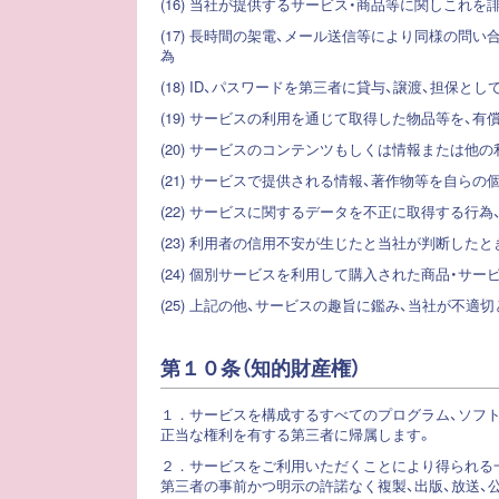
(16) 当社が提供するサービス・商品等に関しこれを
(17) 長時間の架電、メール送信等により同様の
為
(18) ID、パスワードを第三者に貸与、譲渡、担
(19) サービスの利用を通じて取得した物品等を、
(20) サービスのコンテンツもしくは情報または他
(21) サービスで提供される情報、著作物等を自ら
(22) サービスに関するデータを不正に取得する行
(23) 利用者の信用不安が生じたと当社が判断したと
(24) 個別サービスを利用して購入された商品・サ
(25) 上記の他、サービスの趣旨に鑑み、当社が不適
第１０条（知的財産権）
１．
サービスを構成するすべてのプログラム、ソフト
正当な権利を有する第三者に帰属します。
２．
サービスをご利用いただくことにより得られる
第三者の事前かつ明示の許諾なく複製、出版、放送、