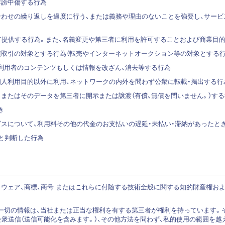
誹謗中傷する行為
問い合わせの繰り返しを過度に行う、または義務や理由のないことを強要し、サ
保として提供する行為。また、名義変更や第三者に利用を許可することおよび商業
有償取引の対象とする行為（転売やインターネットオークション等の対象とする
の利用者のコンテンツもしくは情報を改ざん、消去等する行為
の個人利用目的以外に利用、ネットワークの内外を問わず公衆に転載・掲出する行
為、またはそのデータを第三者に開示または譲渡（有償、無償を問いません。）す
き
ービスについて、利用料その他の代金のお支払いの遅延・未払い・滞納があったと
切と判断した行為
ウェア、商標、商号 またはこれらに付随する技術全般に関する知的財産権お
一切の情報は、当社または正当な権利を有する第三者が権利を持っています。
公衆送信（送信可能化を含みます。）、その他方法を問わず、私的使用の範囲を