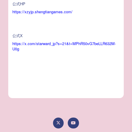
公式HP
https://xzyjp.shengtiangames.com/
公式X
https://x.com/starward_jp?s=21&t=MPhR50vG7beLLR632M-
U0g