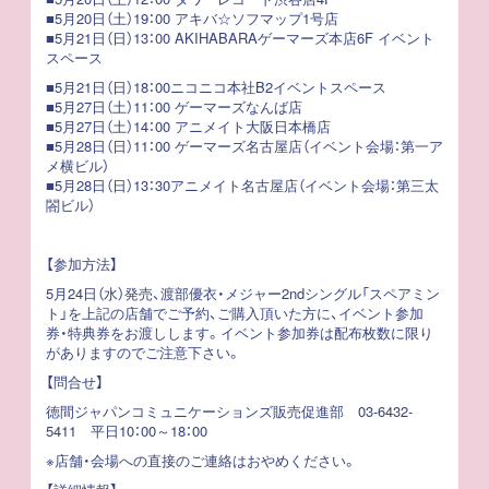
■5月20日（土）19：00 アキバ☆ソフマップ1号店
■5月21日（日）13：00 AKIHABARAゲーマーズ本店6F イベント
スペース
■5月21日（日）18：00ニコニコ本社B2イベントスペース
■5月27日（土）11：00 ゲーマーズなんば店
■5月27日（土）14：00 アニメイト大阪日本橋店
■5月28日（日）11：00 ゲーマーズ名古屋店（イベント会場：第一ア
メ横ビル）
■5月28日（日）13：30アニメイト名古屋店（イベント会場：第三太
閤ビル）
【参加方法】
5月24日（水）発売、渡部優衣・メジャー2ndシングル「スペアミン
ト」を上記の店舗でご予約、ご購入頂いた方に、イベント参加
券・特典券をお渡しします。イベント参加券は配布枚数に限り
がありますのでご注意下さい。
【問合せ】
徳間ジャパンコミュニケーションズ販売促進部
03-6432-
5411
平日10：00～18：00
※店舗・会場への直接のご連絡はおやめください。