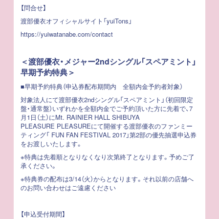
【問合せ】
渡部優衣オフィシャルサイト「yuiTons」
https://yuiwatanabe.com/contact
＜渡部優衣・メジャー2ndシングル「スペアミント」
早期予約特典＞
■早期予約特典（申込券配布期間内 全額内金予約者対象）
対象法人にて渡部優衣2ndシングル「スペアミント」（初回限定
盤・通常盤）いずれかを全額内金でご予約頂いた方に先着で、7
月1日（土）にMt. RAINIER HALL SHIBUYA
PLEASURE PLEASUREにて開催する渡部優衣のファンミー
ティング「 FUN FAN FESTIVAL 2017」第2部の優先抽選申込券
をお渡しいたします。
※特典は先着順となりなくなり次第終了となります。予めご了
承ください。
※特典券の配布は3/14（火）からとなります。それ以前の店舗へ
のお問い合わせはご遠慮ください
【申込受付期間】