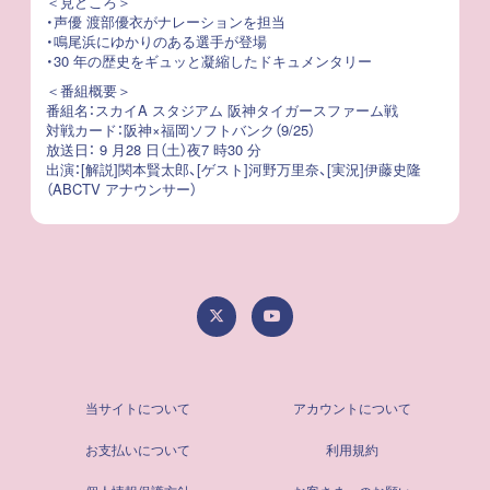
＜見どころ＞
・声優 渡部優衣がナレーションを担当
・鳴尾浜にゆかりのある選手が登場
・30 年の歴史をギュッと凝縮したドキュメンタリー
＜番組概要＞
番組名：スカイA スタジアム 阪神タイガースファーム戦
対戦カード：阪神×福岡ソフトバンク（9/25）
放送日： 9 月28 日（土）夜7 時30 分
出演：[解説]関本賢太郎、[ゲスト]河野万里奈、[実況]伊藤史隆
（ABCTV アナウンサー）
当サイトについて
アカウントについて
お支払いについて
利用規約