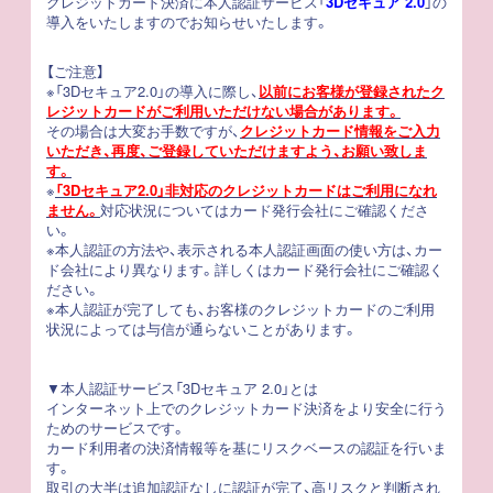
クレジットカード決済に本人認証サービス「
3Dセキュア 2.0
」の
導入をいたしますのでお知らせいたします。
【ご注意】
※「3Dセキュア2.0」の導入に際し、
以前にお客様が登録されたク
レジットカードがご利用いただけない場合があります。
その場合は大変お手数ですが、
クレジットカード情報をご入力
いただき、再度、ご登録していただけますよう、お願い致しま
す。
※
「3Dセキュア2.0」非対応のクレジットカードはご利用になれ
ません。
対応状況についてはカード発行会社にご確認くださ
い。
※本人認証の方法や、表示される本人認証画面の使い方は、カー
ド会社により異なります。詳しくはカード発行会社にご確認く
ださい。
※本人認証が完了しても、お客様のクレジットカードのご利用
状況によっては与信が通らないことがあります。
▼本人認証サービス「3Dセキュア 2.0」とは
インターネット上でのクレジットカード決済をより安全に行う
ためのサービスです。
カード利用者の決済情報等を基にリスクベースの認証を行いま
す。
取引の大半は追加認証なしに認証が完了、高リスクと判断され