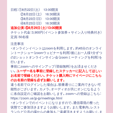
日程：①8月22日（土） 13:00開演
②8月22日（土） 16:30開演
③8月23日（日） 13:00開演
④8月23日（日） 16:30開演
追加公演：⑤8月29日（土）13:00開演
チケット代金：3,900円（イベント参加券＋サイン入り特典付き）
定員：50名様
注意事項
・オンラインイベントはzoomを利用します。約45分のオンライ
ントークショー（zoomウェビナーを利用）後にお一人様1分ずつ
の2ショットオンラインサイン会（zoomミーティングを利用）を
行います。
事前にzoomへのサインアップ（登録無料）をお済ませくださ
い。
ユーザー名を事前に登録したステッカーに記入してほしい
お名前で登録ください。チケット購入時にマイページにこちら
のお名前の登録を必ずお願いします。
違う名前でログインした場合は、順番通りにご案内できない可
能性がございます。カメラ、オーディオが共にオンになるよう
に各自設定のご確認をお願いします。zoomへの登録はこちら：
https://zoom.us/jp-jp/meetings.html
・オンラインでのイベントになりますので、通信環境の整った
状態でご参加頂きますようお願いします。また電車内、レスト
ランなど公共の場からの参加もご遠慮頂きますようお願いしま