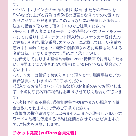
す。
・イベント、サイン会の画面の撮影、録画、またそのデータを
SNSなどに上げる行為は肖像権の侵害となりますので固くお
断りさせていただきます。このような行為が発覚した場合は、
法的な措置を取らせて頂きますのでご注意ください。
・チケット購入者にID（ミーティング番号）とパスワードをメー
ルにてお送りします。チケット購入時に、ステッカー送付先の
ご住所、お名前、電話番号、ステッカーに記載してほしい名前を
忘れずに登録ください。複数公演参加されるお客様も記入する
名前は統一となりますので、予めご了承ください。
・お伝えしております整理番号順にzoom待機室でお待ちくださ
い。時間までに入室されない場合は、ご案内できない場合がご
ざいます。
・ステッカーは郵送でお送りさせて頂きます。郵便事故などの
責任は負いかねますのでご了承ください。
・記入するお名前はハンドル名などのお名前のみでお願いしま
す。不適切なお名前の場合はお断りさせて頂く場合がございま
す。
・お客様の回線不具合、通信制限等で視聴できない場合でも返
金は致しかねますので予めご了承ください。
・参加券の権利譲渡などは出来ません。またお送りしたID、パス
ワードを他者に伝達する行為は厳禁とさせていただきますの
で、ご協力をお願いします。
チケット発売【yuiTons会員先着】