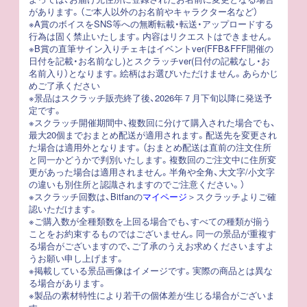
があります。（ご本人以外のお名前やキャラクター名など）
※A賞のボイスをSNS等への無断転載・転送・アップロードする
行為は固く禁止いたします。内容はリクエストはできません。
※B賞の直筆サイン入りチェキはイベントver(FFB&FFF開催の
日付を記載・お名前なし)とスクラッチver(日付の記載なし・お
名前入り）となります。絵柄はお選びいただけません。あらかじ
めご了承ください
※景品はスクラッチ販売終了後、2026年７月下旬以降に発送予
定です。
※スクラッチ開催期間中、複数回に分けて購入された場合でも、
最大20個までおまとめ配送が適用されます。配送先を変更され
た場合は適用外となります。（おまとめ配送は直前の注文住所
と同一かどうかで判別いたします。複数回のご注文中に住所変
更があった場合は適用されません。半角や全角、大文字/小文字
の違いも別住所と認識されますのでご注意ください。）
※スクラッチ回数は、Bitfanの
マイページ
＞スクラッチよりご確
認いただけます。
※ご購入数が全種類数を上回る場合でも、すべての種類が揃う
ことをお約束するものではございません。同一の景品が重複す
る場合がございますので、ご了承のうえお求めくださいますよ
うお願い申し上げます。
※掲載している景品画像はイメージです。実際の商品とは異な
る場合があります。
※製品の素材特性により若干の個体差が生じる場合がございま