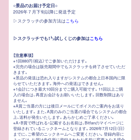
○景品のお届け予定日○
2026年７月下旬以降に発送予定
▷スクラッチの参加方法は
こちら
▷スクラッチでも！㌧試しくじの参加は
こちら
【注意事項】
※1回880円（税込）でご参加いただけます。
※完売の場合は販売期間中でもスクラッチを終了させていただ
きます。
※景品の発送は恐れ入りますがシステムの都合上日本国内に限
らせていただきます。海外への発送はできません。
※1会計につき最大10回分までご購入可能です。11回以上ご購
入の場合は、再度お会計をお願いいたします。回数制限はあり
ません。
※A賞ご当選の方には後日メールにてボイスのご案内をお送り
いたします。また、A賞のみのご当選の場合でもシステムの都合
上、送料が発生いたします。あらかじめご了承ください。
※A・B賞で呼ばれる・記載するお名前は、Bitfanのマイページに
登録されているニックネームとなります。2026年7月12日（日）
までに、ご希望のニックネームへご変更ください。登録内容に
よっては、お届け先住所に登録されたお名前に変更となる場合