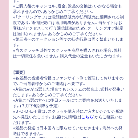
す。
※ご購入後のキャンセル、返金、景品の交換は、いかなる場合も
承れませんので、あらかじめご了承ください。
※「クーリングオフ」は電話勧誘販売や訪問販売に適用される制
度であり、通信販売には適用義務がありません。当サイトはお
客様がアクセスして行う通信販売のため、クーリングオフ制度
は適用されません。あらかじめめご了承ください。
※第三者へのオークション等での転売行為は固く禁止いたしま
す。
※当スクラッチ以外でスクラッチ商品を購入された場合、弊社
は一切責任を負いません。購入代金の返金もいたしかねます。
【重要】
※各景品の当選者情報はファンサイト側で管理しておりますの
で、ご当選者様からのご連絡は不要です。
※A賞のみが当選した場合でもシステムの都合上、送料が発生い
たします。あらかじめご了承ください。
※A賞ご当選の方へは後日メールにてご案内をお送りいたしま
す。(７月下旬以降を予定)
※B・C・D・E・F賞は、スクラッチ購入時にご入力いただいた配送
先へ発送いたします。お届け先情報は[
こちら
]からご確認いた
だけます。
※景品の発送は日本国内に限らせていただきます。海外への発
送はできません。