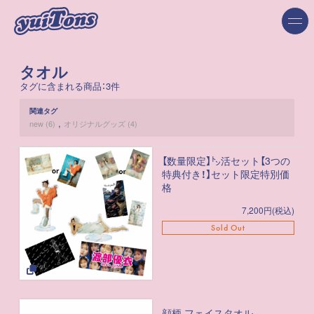
タオル
タグに含まれる商品：3件
関連タグ
new (6)
オリジナルグッズ (4)
【数量限定】㌧活セット【3つの
特典付き！】セット限定特別価
格
7,200円(税込)
Sold Out
顔柄 フェイスタオル